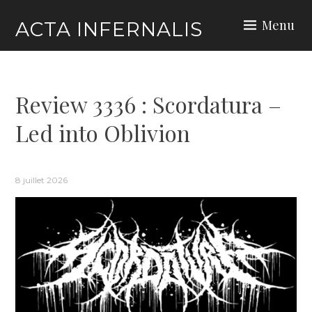
Skip
Menu
ACTA INFERNALIS
to
content
Review 3336 : Scordatura –
Led into Oblivion
8 juillet 2026