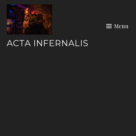
Skip
to
content
Menu
ACTA INFERNALIS