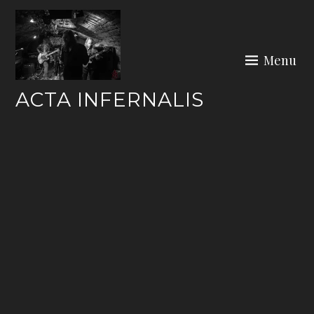
Skip
to
content
Menu
ACTA INFERNALIS