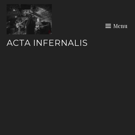
Skip
to
content
Menu
ACTA INFERNALIS