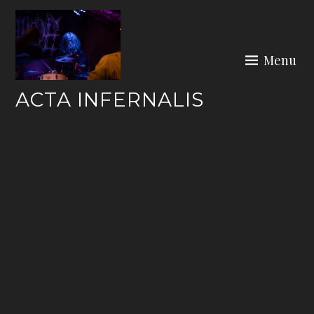
Skip
to
content
Menu
ACTA INFERNALIS