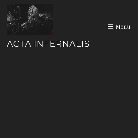
Skip
to
content
Menu
ACTA INFERNALIS