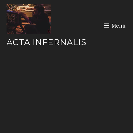
Skip
to
content
Menu
ACTA INFERNALIS