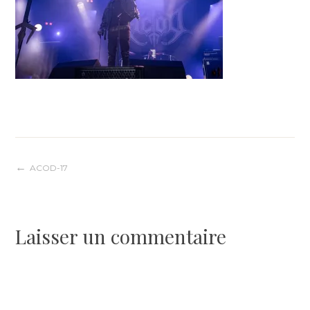
Navigation
ACOD-17
de
Laisser un commentaire
l’article