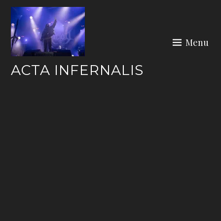
Skip
to
content
Menu
ACTA INFERNALIS