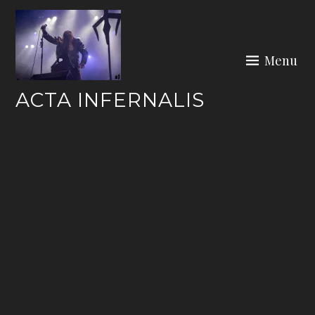
Skip
to
content
Menu
ACTA INFERNALIS