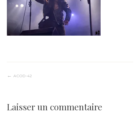
Navigation
ACOD-42
de
Laisser un commentaire
l’article