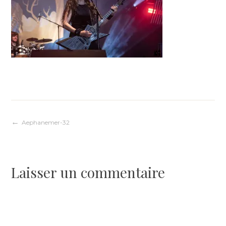
Navigation
Aephanemer-32
de
Laisser un commentaire
l’article