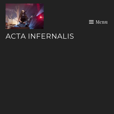
Skip
to
content
Menu
ACTA INFERNALIS