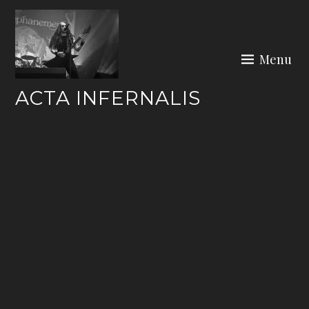
Skip
to
content
Menu
ACTA INFERNALIS