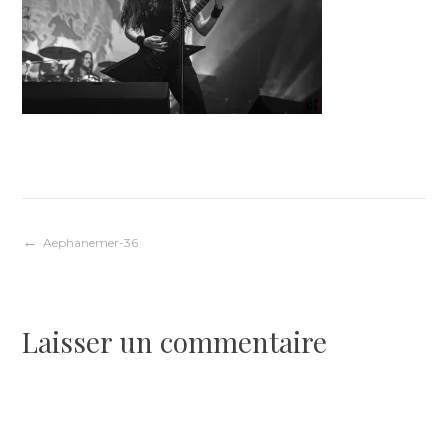
Navigation
Aephanemer-36
de
Laisser un commentaire
l’article