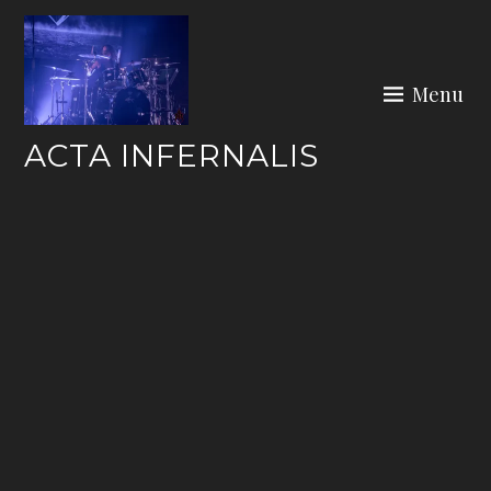
Skip
to
content
Menu
ACTA INFERNALIS