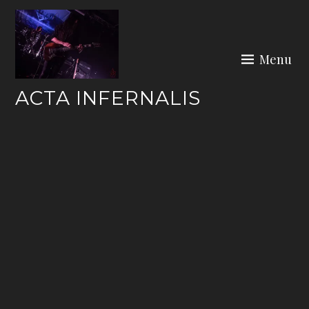
Skip
to
content
Menu
ACTA INFERNALIS