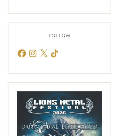
FOLLOW
Facebook
Instagram
X
TikTok