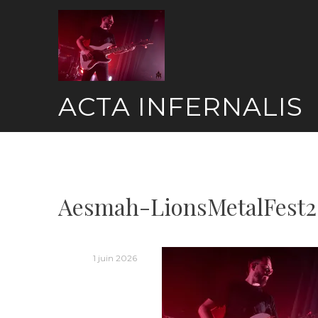
Skip
to
content
ACTA INFERNALIS
Aesmah-LionsMetalFest2
1 juin 2026