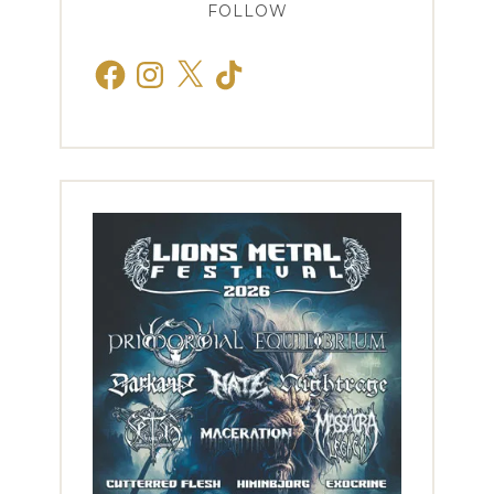
FOLLOW
Facebook
Instagram
X
TikTok