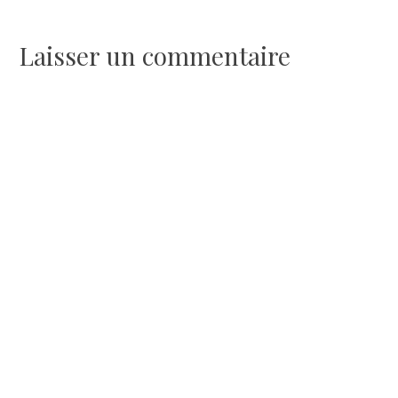
de
l’article
Laisser un commentaire