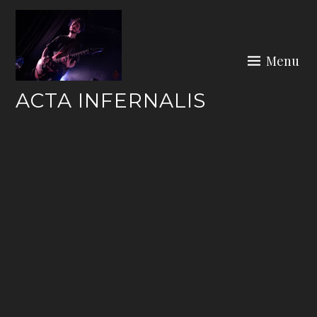
Skip
to
content
Menu
ACTA INFERNALIS