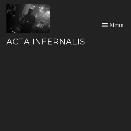
Skip
to
content
Menu
ACTA INFERNALIS