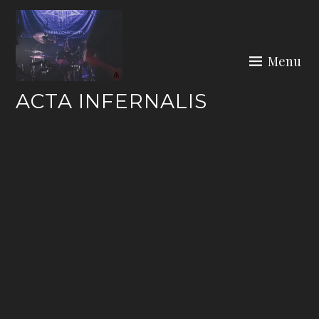
Skip
to
content
Menu
ACTA INFERNALIS