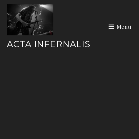
Skip
to
content
Menu
ACTA INFERNALIS