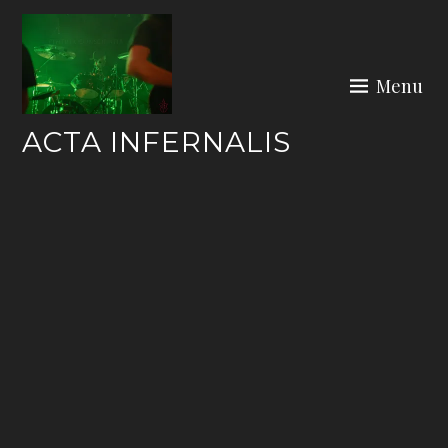
Skip
to
content
Menu
ACTA INFERNALIS