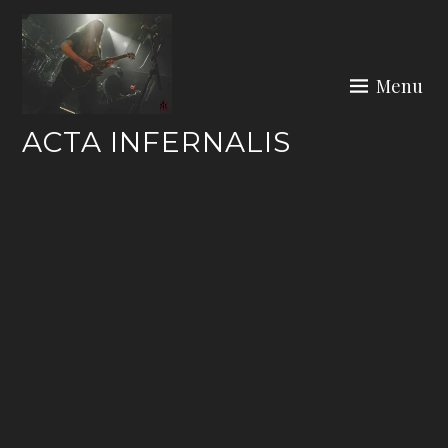
Skip
to
content
Menu
ACTA INFERNALIS