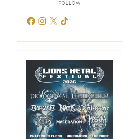
FOLLOW
Facebook
Instagram
X
TikTok