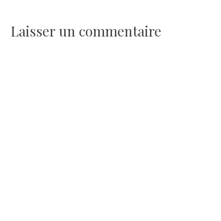
de
l’article
Laisser un commentaire