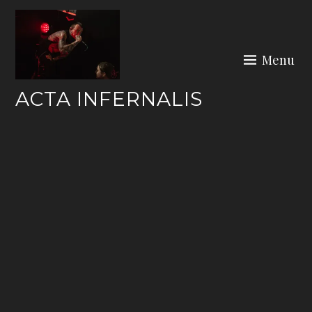
Skip
to
content
Menu
ACTA INFERNALIS