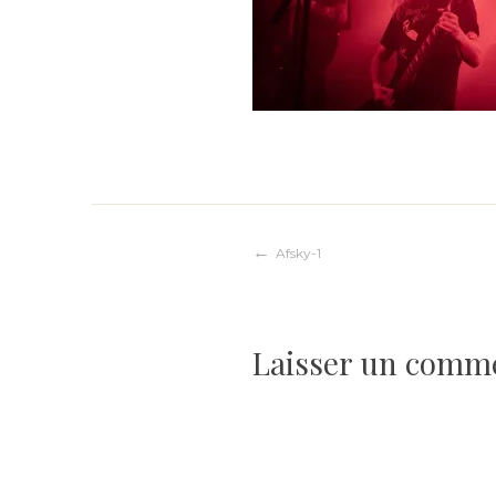
Navigation
Afsky-1
de
Laisser un comm
l’article