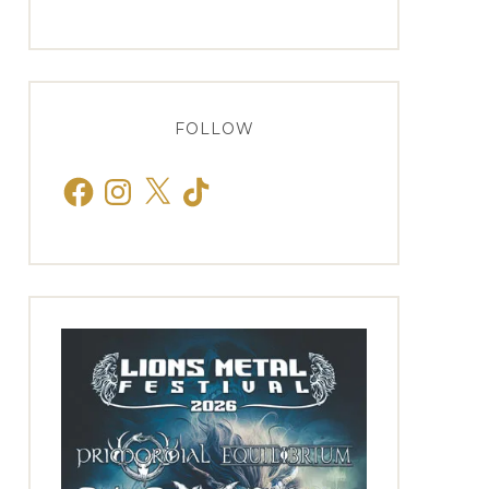
FOLLOW
Facebook
Instagram
X
TikTok