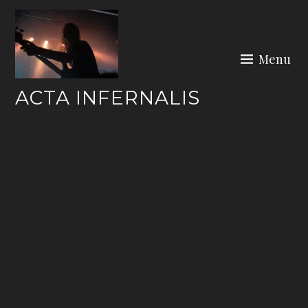
Skip
to
content
Menu
ACTA INFERNALIS