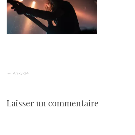
Navigation
Afsky-24
de
Laisser un commentaire
l’article