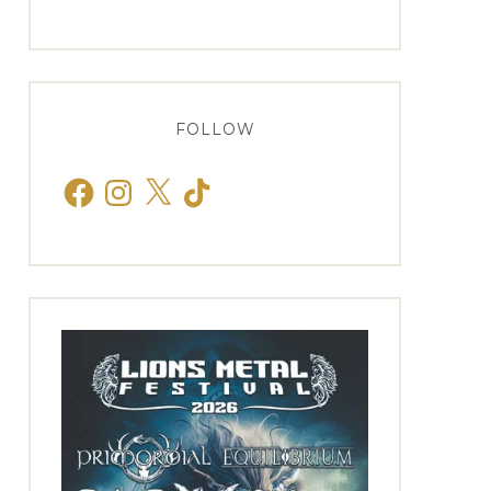
FOLLOW
Facebook
Instagram
X
TikTok