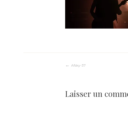
Navigation
Afsky-37
de
Laisser un comm
l’article