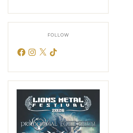
FOLLOW
Facebook
Instagram
X
TikTok