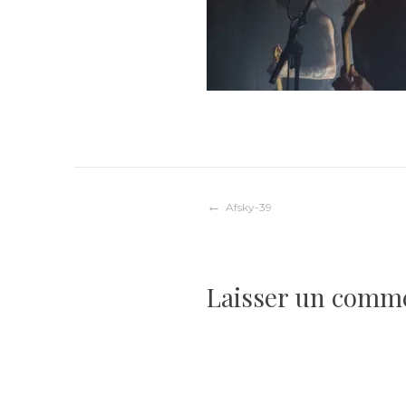
Navigation
Afsky-39
de
Laisser un comm
l’article