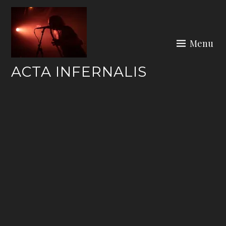
Skip
to
content
Menu
ACTA INFERNALIS