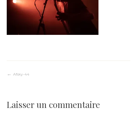
Navigation
Afsky-44
de
Laisser un commentaire
l’article