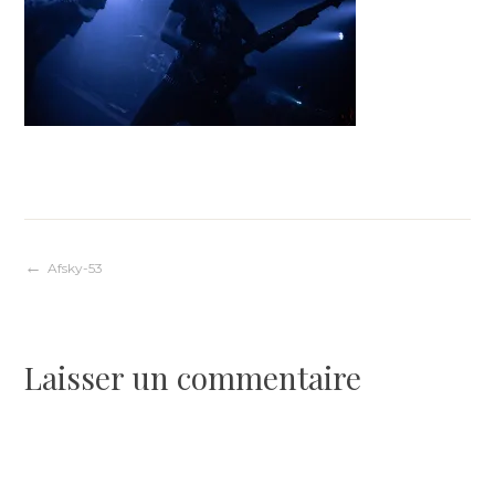
Navigation
Afsky-53
de
Laisser un commentaire
l’article