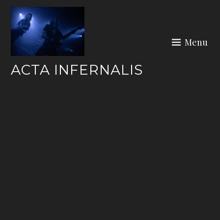
Skip
to
content
Menu
ACTA INFERNALIS