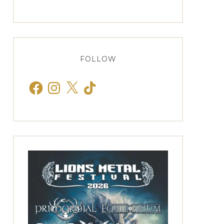
FOLLOW
Facebook
Instagram
X
TikTok