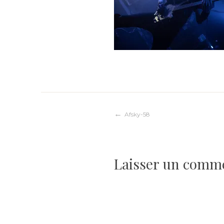
Navigation
Afsky-58
de
Laisser un comm
l’article