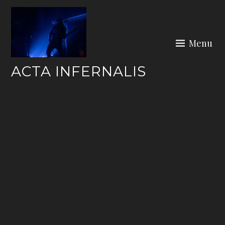
Skip
to
content
Menu
ACTA INFERNALIS