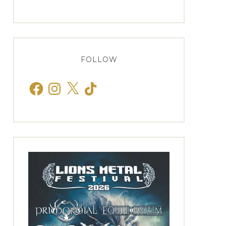
FOLLOW
Facebook
Instagram
X
TikTok