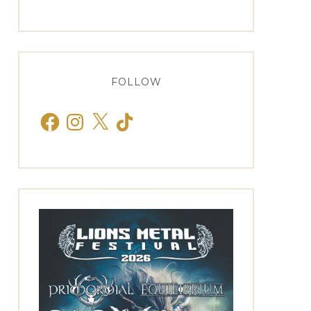
FOLLOW
Facebook
Instagram
X
TikTok