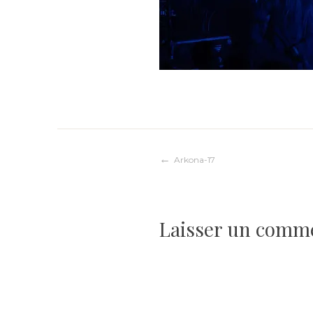
Navigation
Arkona-17
de
Laisser un comm
l’article