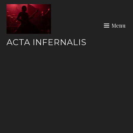
Skip
to
content
Menu
ACTA INFERNALIS