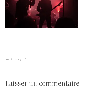
Navigation
Atrocity-17
de
Laisser un commentaire
l’article