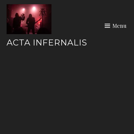
Skip
to
content
Menu
ACTA INFERNALIS