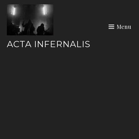
Skip
to
content
Menu
ACTA INFERNALIS