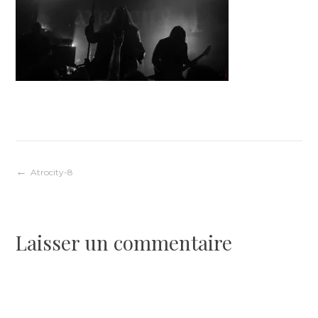
Navigation
Atrocity-8
de
Laisser un commentaire
l’article