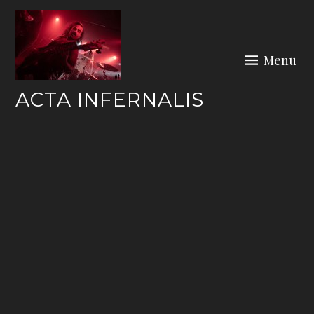
Skip
to
content
Menu
ACTA INFERNALIS