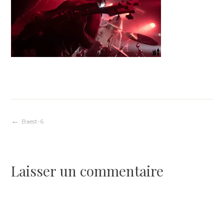
Navigation
Baest-6
de
Laisser un commentaire
l’article