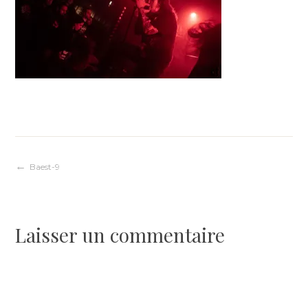
Navigation
Baest-9
de
Laisser un commentaire
l’article