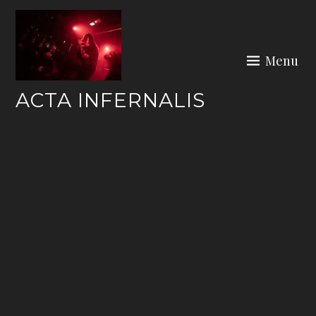
Skip
to
content
Menu
ACTA INFERNALIS