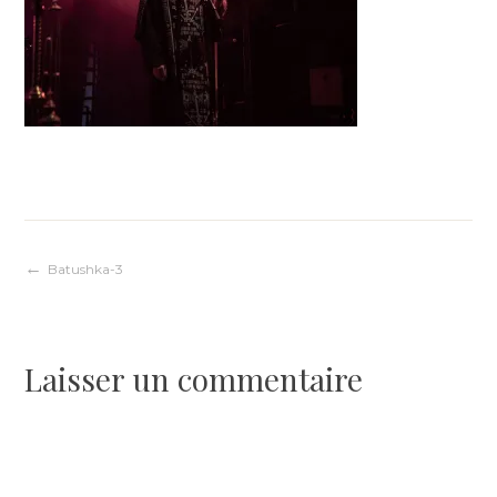
Navigation
Batushka-3
de
Laisser un commentaire
l’article