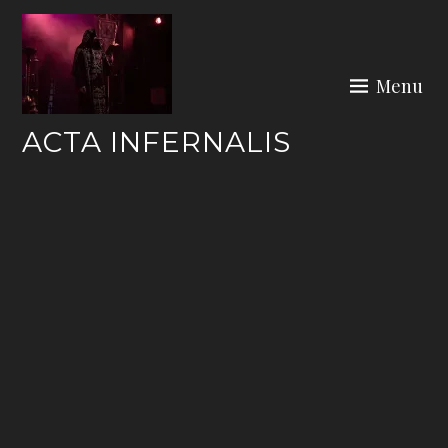
Skip
to
content
Menu
ACTA INFERNALIS