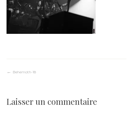
Navigation
Behemoth-18
de
Laisser un commentaire
l’article