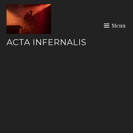
Skip
to
content
Menu
ACTA INFERNALIS