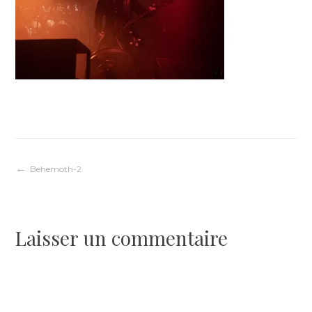
Navigation
Behemoth-2
de
Laisser un commentaire
l’article