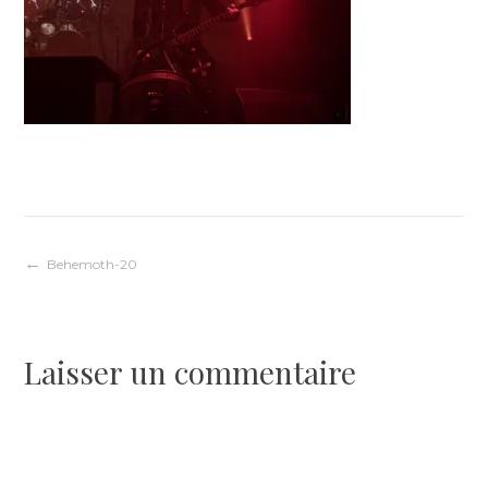
Navigation
Behemoth-20
de
Laisser un commentaire
l’article