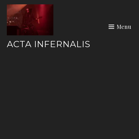
Skip
to
content
Menu
ACTA INFERNALIS