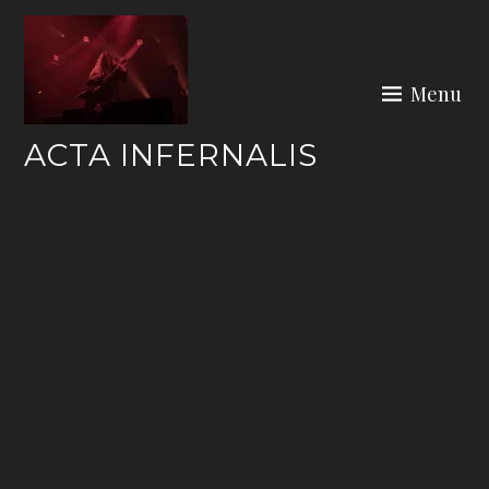
Skip
to
content
Menu
ACTA INFERNALIS