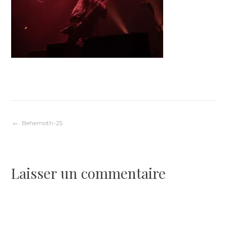
Navigation
Behemoth-25
de
Laisser un commentaire
l’article