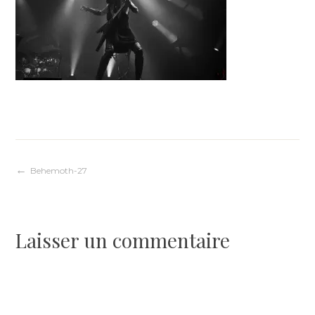
Navigation
Behemoth-27
de
Laisser un commentaire
l’article