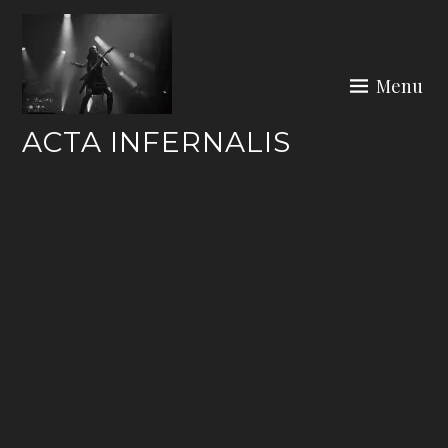
Skip
to
content
Menu
ACTA INFERNALIS