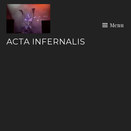
Skip
to
content
Menu
ACTA INFERNALIS