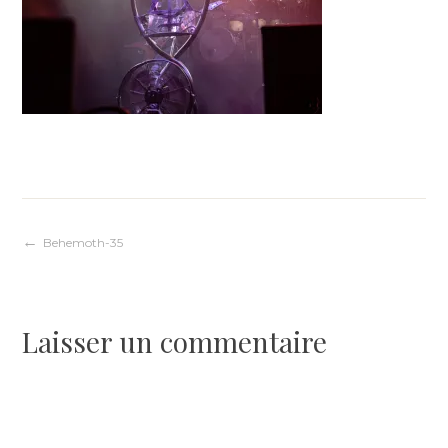
Navigation
Behemoth-35
de
Laisser un commentaire
l’article