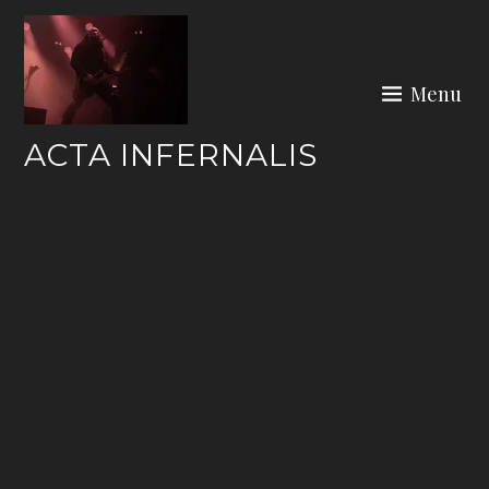
Skip
to
content
Menu
ACTA INFERNALIS