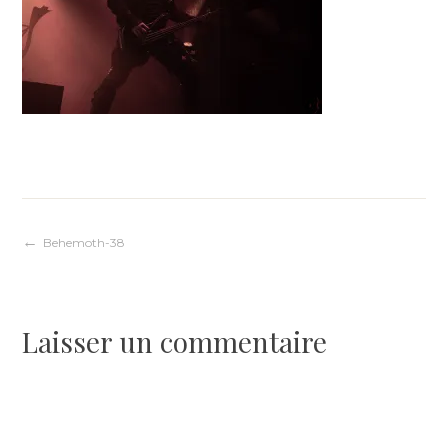
Navigation
Behemoth-38
de
Laisser un commentaire
l’article