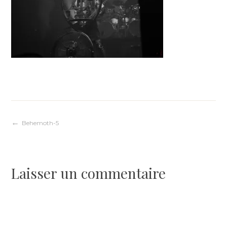
Navigation
Behemoth-5
de
Laisser un commentaire
l’article