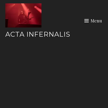
Skip
to
content
Menu
ACTA INFERNALIS