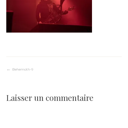
Navigation
Behemoth-9
de
Laisser un commentaire
l’article