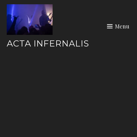
Skip
to
content
Menu
ACTA INFERNALIS