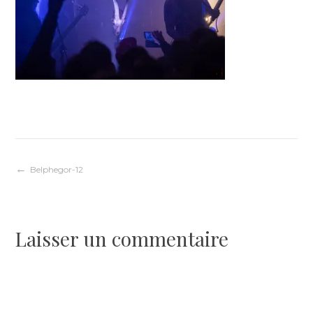
Navigation
Belphegor-12
de
Laisser un commentaire
l’article