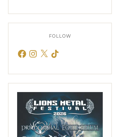
FOLLOW
Facebook
Instagram
X
TikTok