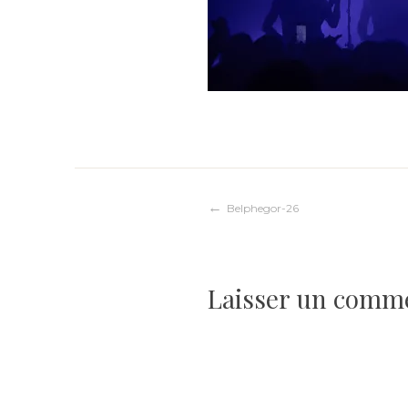
Navigation
Belphegor-26
de
Laisser un comm
l’article